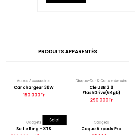
PRODUITS APPARENTÉS
Autres Accessoires
Disque-Dur & Carte mémoire
Car chargeur 30W
Cle USB 3.0
FlashDrive(64gb)
150 000
Fr
290 000
Fr
Sale!
Gadgets
Gadgets
Selfie Ring – 3TS
Coque Airpods Pro