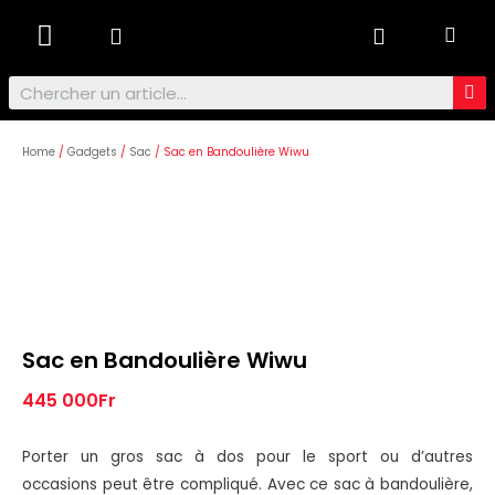
Ordinateurs & Tablettes
Home
/
Gadgets
/
Sac
/ Sac en Bandoulière Wiwu
Sac en Bandoulière Wiwu
445 000
Fr
Porter un gros sac à dos pour le sport ou d’autres
occasions peut être compliqué. Avec ce sac à bandoulière,