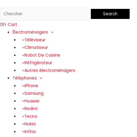
Search
0
Fr
Cart
Électroménagers
Téléviseur
Climatiseur
Robot De Cuisine
Réfrigérateur
Autres électroménagers
Téléphones
iPhone
Samsung
Huawei
Redmi
Tecno
Nokia
Infinix