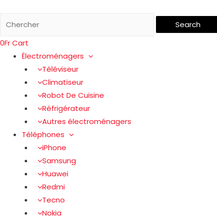
Search
0
Fr
Cart
Électroménagers
Téléviseur
Climatiseur
Robot De Cuisine
Réfrigérateur
Autres électroménagers
Téléphones
iPhone
Samsung
Huawei
Redmi
Tecno
Nokia