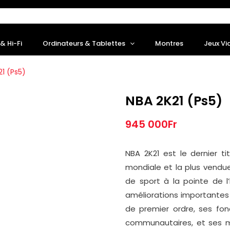
& Hi-Fi
Ordinateurs & Tablettes
Montres
Jeux Vi
21 (Ps5)
NBA 2K21 (Ps5)
945 000
Fr
NBA 2K21 est le dernier 
mondiale et la plus vendue
de sport à la pointe de l’
améliorations importante
de premier ordre, ses fon
communautaires, et ses m