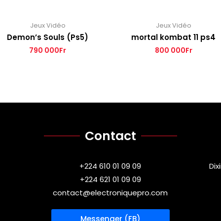
Jeux Vidéo
Jeux Vidéo
Demon’s Souls (Ps5)
mortal kombat 11 ps4
790 000
Fr
800 000
Fr
Contact
+224 610 01 09 09
Dix
+224 621 01 09 09
contact@electroniquepro.com
Messenger (FB)