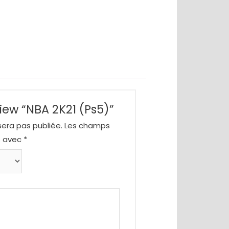
view “NBA 2K21 (Ps5)”
era pas publiée.
Les champs
s avec
*