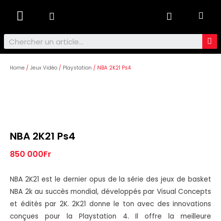
Ordinateurs & Tablettes
Home
/
Jeux Vidéo
/
Playstation
/ NBA 2K21 Ps4
NBA 2K21 Ps4
850 000
Fr
NBA 2K21 est le dernier opus de la série des jeux de basket
NBA 2k au succès mondial, développés par Visual Concepts
et édités par 2K. 2K21 donne le ton avec des innovations
conçues pour la Playstation 4. Il offre la meilleure