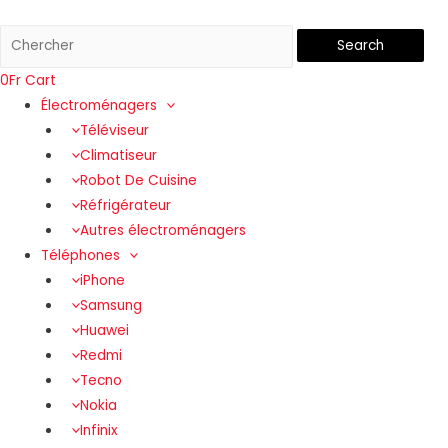
Search
0
Fr
Cart
Électroménagers
Téléviseur
Climatiseur
Robot De Cuisine
Réfrigérateur
Autres électroménagers
Téléphones
iPhone
Samsung
Huawei
Redmi
Tecno
Nokia
Infinix