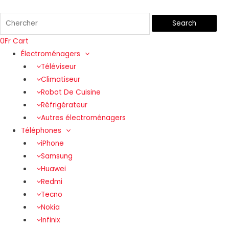
Search
0
Fr
Cart
Électroménagers
Téléviseur
Climatiseur
Robot De Cuisine
Réfrigérateur
Autres électroménagers
Téléphones
iPhone
Samsung
Huawei
Redmi
Tecno
Nokia
Infinix