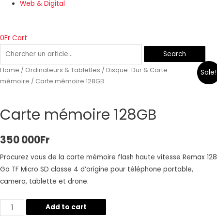
Web & Digital
0
Fr
Cart
Search
Home
/
Ordinateurs & Tablettes
/
Disque-Dur & Carte
Sale!
mémoire
/ Carte mémoire 128GB
Carte mémoire 128GB
350 000
Fr
Procurez vous de la carte mémoire flash haute vitesse Remax 128
Go TF Micro SD classe 4 d’origine pour téléphone portable,
camera, tablette et drone.
Carte
Add to cart
mémoire