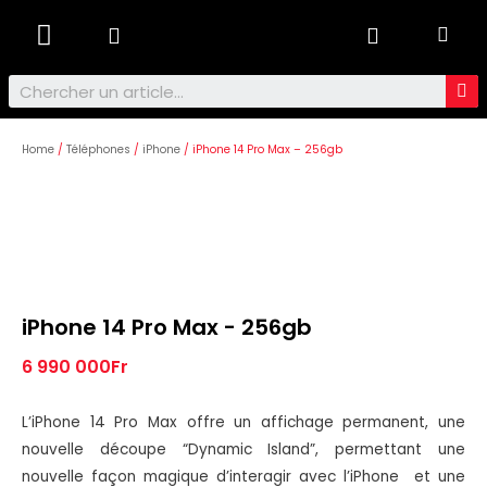
Ordinateurs & Tablettes
Home
/
Téléphones
/
iPhone
/ iPhone 14 Pro Max – 256gb
iPhone 14 Pro Max - 256gb
6 990 000
Fr
L’iPhone 14 Pro Max offre un affichage permanent, une
nouvelle découpe “Dynamic Island”, permettant une
nouvelle façon magique d’interagir avec l’iPhone et une